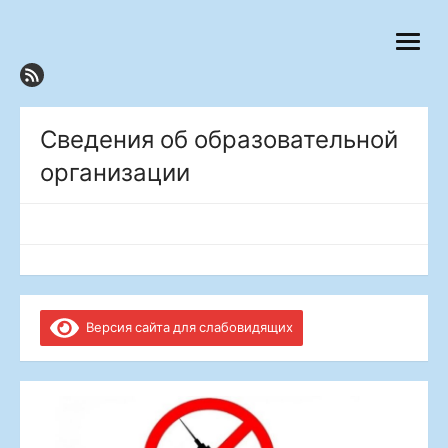
Перейти
к
откры
содержанию
меню
Сведения об образовательной
организации
Версия сайта для слабовидящих